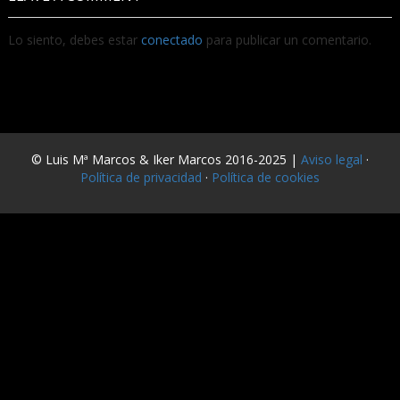
Lo siento, debes estar
conectado
para publicar un comentario.
© Luis Mª Marcos & Iker Marcos 2016-2025 |
Aviso legal
·
Política de privacidad
·
Política de cookies