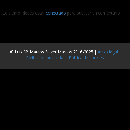
Lo siento, debes estar
conectado
para publicar un comentario.
© Luis Mª Marcos & Iker Marcos 2016-2025 |
Aviso legal
·
Política de privacidad
·
Política de cookies