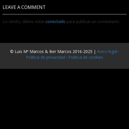
LEAVE A COMMENT
Lo siento, debes estar
conectado
para publicar un comentario.
© Luis Mª Marcos & Iker Marcos 2016-2025 |
Aviso legal
·
Política de privacidad
·
Política de cookies